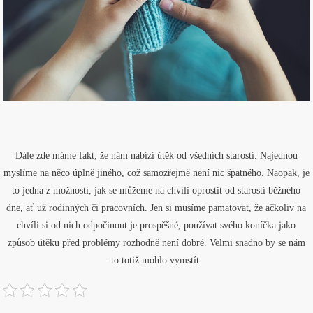
Dále zde máme fakt, že nám nabízí útěk od všedních starostí. Najednou
myslíme na něco úplně jiného, což samozřejmě není nic špatného. Naopak, je
to jedna z možností, jak se můžeme na chvíli oprostit od starostí běžného
dne, ať už rodinných či pracovních. Jen si musíme pamatovat, že ačkoliv na
chvíli si od nich odpočinout je prospěšné, používat svého koníčka jako
způsob útěku před problémy rozhodně není dobré. Velmi snadno by se nám
to totiž mohlo vymstít.