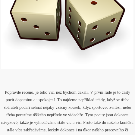
Popravdě řečeno, je toho víc, než bychom čekali. V první řadě je to častý
pocit dopaminu a uspokojení. To najdeme například tehdy, když se třeba
sběrateli podaří sehnat nějaký vzácný kousek, když sportovec zvítězí, nebo
třeba porazíme těžkého nepřítele ve videohře. Tyto pocity jsou dokonce
návykové, takže je vyhledáváme stále víc a víc. Proto také do našeho koníčku
stále více zabředáváme, leckdy dokonce i na úkor našeho pracovního či