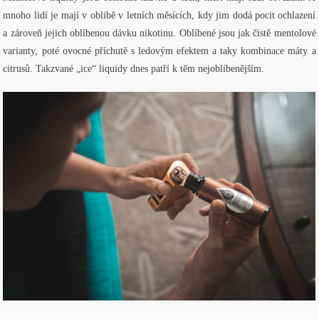
mnoho lidí je mají v oblibě v letních měsících, kdy jim dodá pocit ochlazení
a zároveň jejich oblíbenou dávku nikotinu. Oblíbené jsou jak čistě mentolové
varianty, poté ovocné příchutě s ledovým efektem a taky kombinace máty a
citrusů. Takzvané „ice“ liquidy dnes patří k těm nejoblíbenějším.