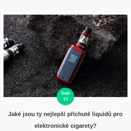
Dub
13
Jaké jsou ty nejlepší příchutě liquidů pro
elektronické cigarety?