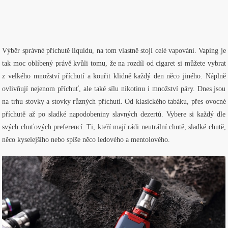
Výběr správné příchutě liquidu, na tom vlastně stojí celé vapování. Vaping je
tak moc oblíbený právě kvůli tomu, že na rozdíl od cigaret si můžete vybrat
z velkého množství příchutí a kouřit klidně každý den něco jiného.
Náplně
ovlivňují nejenom příchuť, ale také sílu nikotinu i množství páry. Dnes jsou
na trhu stovky a stovky různých příchutí. Od klasického tabáku, přes ovocné
příchutě až po sladké napodobeniny slavných dezertů. Vybere si každý dle
svých chuťových preferencí. Ti, kteří mají rádi neutrální chutě, sladké chutě,
něco kyselejšího nebo spíše něco ledového a mentolového.