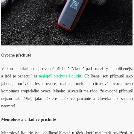
Ovocné příchutě
Velkou popularitu mají ovocné příchutě. Vlastně patří mezi ty nejoblíbenější
a lidé je označují za
nejlepší příchutě liquidů
. Oblíbené jsou příchutě jako
jahoda, borůvka, lesní ovoce, malina, meloun, citrusové ovoce nebo
kombinace tropického ovoce. Mnoho uživatelů má rádo, že ovocné příchutě
nejsou tak těžké, jako některé tabákové příchutě a člověka tak snadno
neomrzí.
Mentolové a chladivé příchutě
Mentolové liquidy jsou oblíbené hlavně u těch, kteří mají rádi osvěžení. A