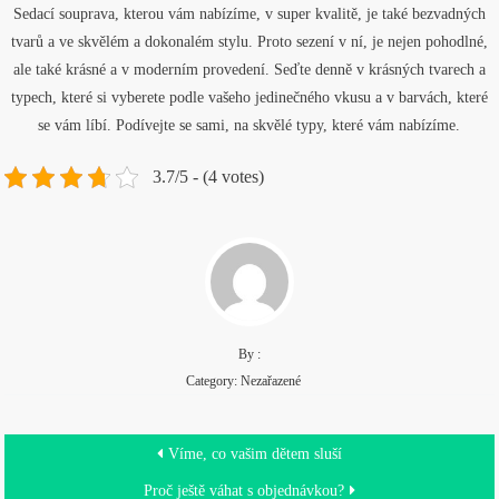
Sedací souprava, kterou vám nabízíme, v super kvalitě, je také bezvadných
tvarů a ve skvělém a dokonalém stylu. Proto sezení v ní, je nejen pohodlné,
ale také krásné a v moderním provedení. Seďte denně v krásných tvarech a
typech, které si vyberete podle vašeho jedinečného vkusu a v barvách, které
se vám líbí. Podívejte se sami, na skvělé typy, které vám nabízíme.
3.7/5 - (4 votes)
By :
Category: Nezařazené
Navigace
Víme, co vašim dětem sluší
Proč ještě váhat s objednávkou?