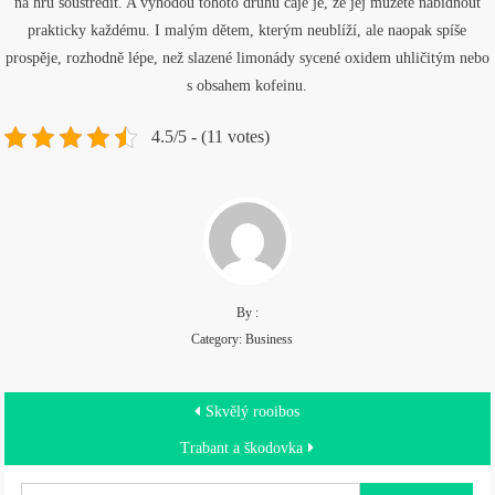
na hru soustředit. A výhodou tohoto druhu čaje je, že jej můžete nabídnout
prakticky každému. I malým dětem, kterým neublíží, ale naopak spíše
prospěje, rozhodně lépe, než slazené limonády sycené oxidem uhličitým nebo
s obsahem kofeinu.
4.5/5 - (11 votes)
By :
Category:
Business
Navigace
Skvělý rooibos
pro
Trabant a škodovka