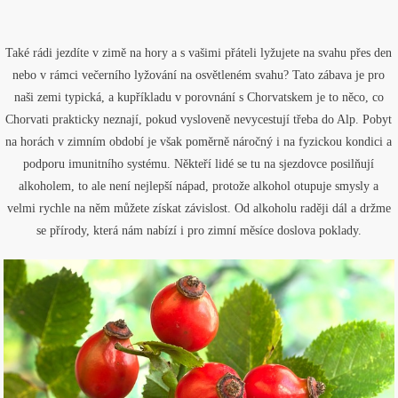
Také rádi jezdíte v zimě na hory a s vašimi přáteli lyžujete na svahu přes den
nebo v rámci večerního lyžování na osvětleném svahu? Tato zábava je pro
naši zemi typická, a kupříkladu v porovnání s Chorvatskem je to něco, co
Chorvati prakticky neznají, pokud vysloveně nevycestují třeba do Alp. Pobyt
na horách v zimním období je však poměrně náročný i na fyzickou kondici a
podporu imunitního systému. Někteří lidé se tu na sjezdovce posilňují
alkoholem, to ale není nejlepší nápad, protože alkohol otupuje smysly a
velmi rychle na něm můžete získat závislost. Od alkoholu raději dál a držme
se přírody, která nám nabízí i pro zimní měsíce doslova poklady.