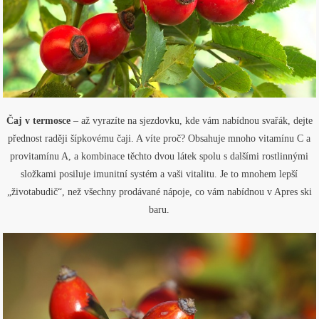
Čaj v termosce
– až vyrazíte na sjezdovku, kde vám nabídnou svařák, dejte
přednost raději šípkovému čaji. A víte proč? Obsahuje mnoho vitamínu C a
provitamínu A, a kombinace těchto dvou látek spolu s dalšími rostlinnými
složkami posiluje imunitní systém a vaši vitalitu. Je to mnohem lepší
„životabudič“, než všechny prodávané nápoje, co vám nabídnou v Apres ski
baru.