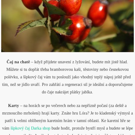
Čaj na chatě
– když přijdete unavení z lyžování, budete mít jistě hlad.
Můžete si tu dopřát třeba bramborovou kaši, těstoviny nebo česnekovou
polévku, a šípkový čaj vám tu poslouží jako vhodný teplý nápoj ještě před
tím, než se jídlo uvaří. Pro zahřátí a regeneraci sil je ideální a doporučujeme
do čaje nakrájet plátky jablka.
Karty
– na horách se po večerech nebo za nepřízně počasí (za deště a
mrznoucího mrholení) hrají karty. Znáte hru Lóra? Je to kladenský výmysl a
patří k velmi oblíbeným karetním hrám v tamní oblasti. Ke karetní hře se
vám
šípkový čaj Darka shop
bude hodit, protože bystří mysl a budete se lépe