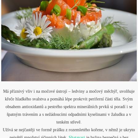
Má příznivý vliv i na močové ústrojí – ledviny a močový měchýř, uvolňuje
křeče hladkého svalstva a pomáhá lépe prokrvit periferní části těla. Svým
obsahem antioxidantů a pestrého spektra minerálních prvků si poradí i se
špatným trávením a s nežádoucími odpadními kyselinami v žaludku a v
tenkém střevě.
Užívá se nejčastěji ve formě prášku z rozemletého kořene, v němž je ukryto
největší množství účinných látek.
Shatavari
je bylina bezpečná a bez