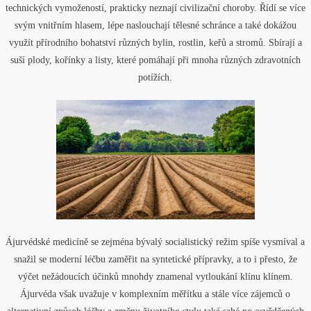
technických vymožeností, prakticky neznají civilizační choroby. Řídí se více
svým vnitřním hlasem, lépe naslouchají tělesné schránce a také dokážou
využít přírodního bohatství různých bylin, rostlin, keřů a stromů. Sbírají a
suší plody, kořínky a listy, které pomáhají při mnoha různých zdravotních
potížích.
Ájurvédské medicíně se zejména bývalý socialistický režim spíše vysmíval a
snažil se moderní léčbu zaměřit na syntetické přípravky, a to i přesto, že
výčet nežádoucích účinků mnohdy znamenal vytloukání klínu klínem.
Ájurvéda však uvažuje v komplexním měřítku a stále více zájemců o