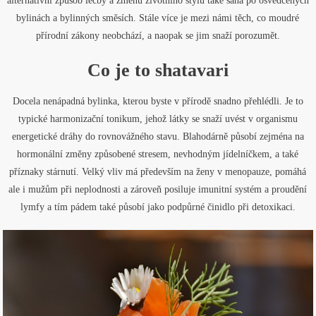
alternativní způsob léčby a změnu životního stylu také sahá po osvědčených
bylinách a bylinných směsích. Stále více je mezi námi těch, co moudré
přírodní zákony neobchází, a naopak se jim snaží porozumět.
Co je to shatavari
Docela nenápadná bylinka, kterou byste v přírodě snadno přehlédli. Je to
typické harmonizační tonikum, jehož látky se snaží uvést v organismu
energetické dráhy do rovnovážného stavu. Blahodárně působí zejména na
hormonální změny způsobené stresem, nevhodným jídelníčkem, a také
příznaky stárnutí. Velký vliv má především na ženy v menopauze, pomáhá
ale i mužům při neplodnosti a zároveň posiluje imunitní systém a proudění
lymfy a tím pádem také působí jako podpůrné činidlo při detoxikaci.