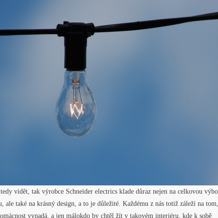
 tedy vidět, tak výrobce Schneider electrics klade důraz nejen na celkovou výb
u, ale také na krásný design, a to je důležité. Každému z nás totiž záleží na tom,
omácnost vypadá, a jen málokdo by chtěl žít v takovém interiéru, kde k sobě