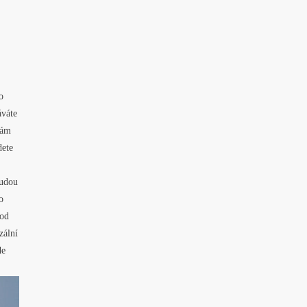
o
áváte
vám
dete
budou
o
hod
zální
de