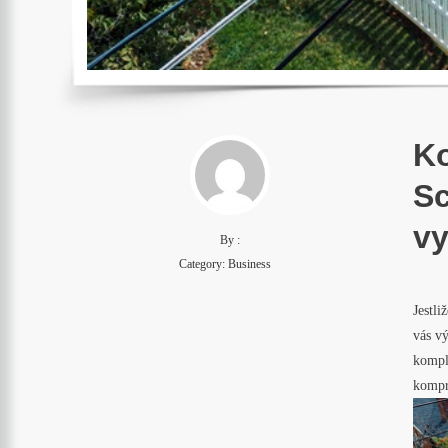
Ko
Sc
vy
By :
Category:
Business
Jestli
vás vý
kompl
kompr