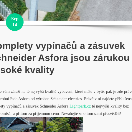
Srp
14
mplety vypínačů a zásuvek
hneider Asfora jsou zárukou
soké kvality
že vám záleží na té nejvyšší kvalitě vybavení, které máte v bytě, pak je zde práv
robní řada Asfora od výrobce Schneider electrics. Právě v ní najdete příslušenst
ety vypínačů a zásuvek Schneider Asfora
Lightpark.cz
té nejvyšší kvality bez
omisů, a přitom za příjemnou cenu. Neváhejte se o tom sami přesvědčit!