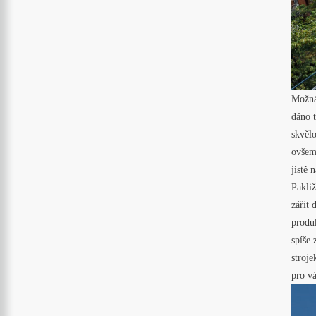
Možná
dáno t
skvěl
ovšem
jistě 
Pakliž
zářit 
produ
spíše 
stroje
pro vá