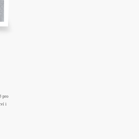
ě pro
ví i