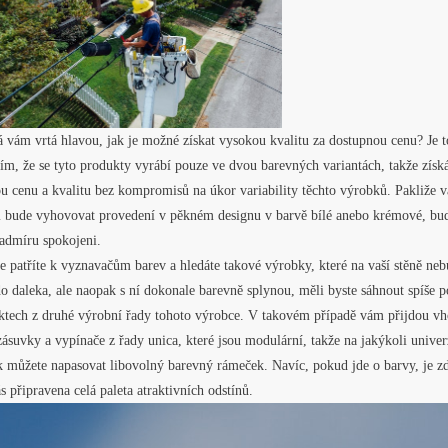
 vám vrtá hlavou, jak je možné získat vysokou kvalitu za dostupnou cenu? Je t
ím, že se tyto produkty vyrábí pouze ve dvou barevných variantách, takže získ
ou cenu a kvalitu bez kompromisů na úkor variability těchto výrobků. Pakliže 
 bude vyhovovat provedení v pěkném designu v barvě bílé anebo krémové, bu
nadmíru spokojeni.
e patříte k vyznavačům barev a hledáte takové výrobky, které na vaší stěně ne
do daleka, ale naopak s ní dokonale barevně splynou, měli byste sáhnout spíše p
ktech z druhé výrobní řady tohoto výrobce. V takovém případě vám přijdou v
zásuvky a vypínače z řady unica, které jsou modulární, takže na jakýkoli univer
k můžete napasovat libovolný barevný rámeček. Navíc, pokud jde o barvy, je z
s připravena celá paleta atraktivních odstínů.