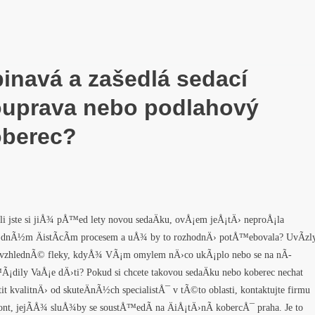
inavá a zašedlá sedací
uprava nebo podlahový
oberec?
li jste si jiÅ¾ pÅ™ed lety novou sedaÄku, ovÅ¡em jeÅ¡tÄ› neproÅ¡la
nÃ½m ÄistÃ­cÃ­m procesem a uÅ¾ by to rozhodnÄ› potÅ™ebovala? UvÃ­zly
evzhlednÃ© fleky, kdyÅ¾ VÃ¡m omylem nÄ›co ukÃ¡plo nebo se na nÃ­
¡dily VaÅ¡e dÄ›ti? Pokud si chcete takovou sedaÄku nebo koberec nechat
tit kvalitnÄ› od skuteÄnÃ½ch specialistÅ¯ v tÃ©to oblasti, kontaktujte firmu
nt, jejÃ­Å¾ sluÅ¾by se soustÅ™edÃ­ na ÄiÅ¡tÄ›nÃ­ kobercÅ¯ praha. Je to