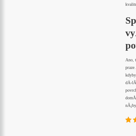
kvali
Sp
vy
po
Ano, 
praze
kdyby
dÄ›lÃ
povrc
domÅ¯
nÃ¡by