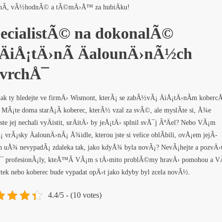
tnÃ­, vÃ½hodnÃ© a tÃ©mÄ›Å™ za hubiÄku!
ecialistÃ© na dokonalÃ©
ÄiÅ¡tÄ›nÃ­ ÄalounÄ›nÃ½ch
vrchÅ¯
tak ty hledejte ve firmÄ› Wismont, kterÃ¡ se zabÃ½vÃ¡
ÄiÅ¡tÄ›nÃ­m kobercÅ
. MÃ¡te doma starÅ¡Ã­ koberec, kterÃ½ vzal za svÃ©, ale myslÃ­te si, Å¾e
ste jej nechali vyÄistit, urÄitÄ› by jeÅ¡tÄ› splnil svÅ¯j ÃºÄel? Nebo VÃ¡m
¡ vrÃ¡sky ÄalounÄ›nÃ¡ Å¾idle, kterou jste si velice oblÃ­bili, ovÅ¡em jejÃ­
h uÅ¾ nevypadÃ¡ zdaleka tak, jako kdyÅ¾ byla novÃ¡? NevÃ¡hejte a pozvÄ›t
 profesionÃ¡ly, kteÅ™Ã­ VÃ¡m s tÄ›mito problÃ©my hravÄ› pomohou a V
tek nebo koberec bude vypadat opÄ›t jako kdyby byl zcela novÃ½.
4.4/5 - (10 votes)