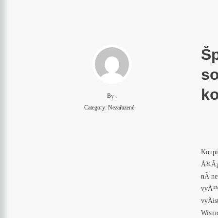
Šp
so
k
By :
Category: Nezařazené
Koupi
Å¾Ã¡d
nÃ­ n
vyÅ™Ã
vyÄis
Wismo