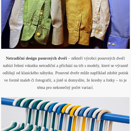
Netradiční design posuvných dveří
– někteří výrobci posuvných dveří
nabízí řešení vskutku netradiční a přichází na trh s modely, které se výrazně
odlišují od klasického nábytku. Posuvné dveře může například zdobit potisk
ve formě maleb či fotografií, a jistě si domyslíte, že kresby a fotky – to je
téma pro nekonečný počet variací.