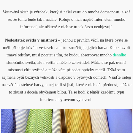
Vestavěná skříň je výrobek, který si našel cestu do mnoha domácností, a zdá
se, že tomu bude tak i nadále. Koluje o nich napříč Internetem mnoho
informací, ale některé z nich se tu tak často neobjevují.
Nedostatek světla v místnosti
– jednou z prvních věcí, na které byste se
měli při objednávání vestaveb na míru zaměřit, je jejich barva. Kdo si zvolí
tmavé odstíny, musí počítat s tím, že budou absorbovat mnoho
denního
slunečního světla, ale i světla umělého ze svítidel. Můžete se pak uvnitř
místnosti cítit sevřeně a může vám připadat opticky menší. Týká se to
zejména bytů běžných velikostí a dispozic v bytových domech. Vsaďte raději
na světlé pastelové barvy, a nejste-li si jisti, které z nich dát přednost, můžete
to zkusit s docela obyčejnou bílou. Ta se hodí k téměř každému typu
interiéru a bytovému vybavení.