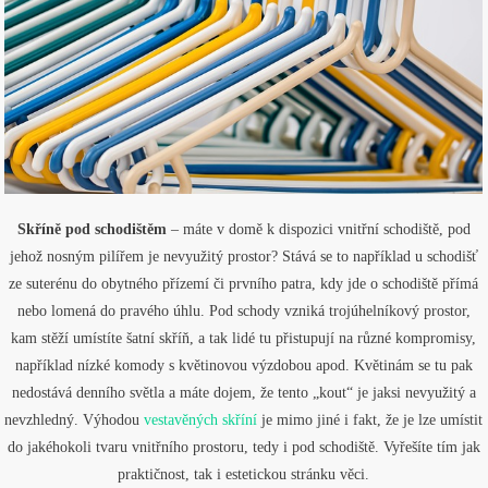
Skříně pod schodištěm
– máte v domě k dispozici vnitřní schodiště, pod
jehož nosným pilířem je nevyužitý prostor? Stává se to například u schodišť
ze suterénu do obytného přízemí či prvního patra, kdy jde o schodiště přímá
nebo lomená do pravého úhlu. Pod schody vzniká trojúhelníkový prostor,
kam stěží umístíte šatní skříň, a tak lidé tu přistupují na různé kompromisy,
například nízké komody s květinovou výzdobou apod. Květinám se tu pak
nedostává denního světla a máte dojem, že tento „kout“ je jaksi nevyužitý a
nevzhledný. Výhodou
vestavěných skříní
je mimo jiné i fakt, že je lze umístit
do jakéhokoli tvaru vnitřního prostoru, tedy i pod schodiště. Vyřešíte tím jak
praktičnost, tak i estetickou stránku věci.