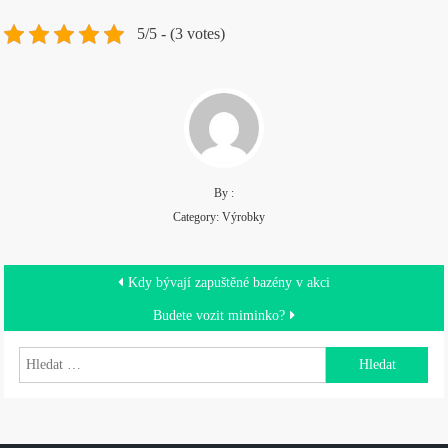
5/5 - (3 votes)
By :
Category:
Výrobky
Navigace
Kdy bývají zapuštěné bazény v akci
pro
Budete vozit miminko?
příspěvek
Vyhledávání