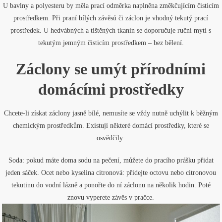
U bavlny a polyesteru by měla prací odměrka naplněna změkčujícím čisticím
prostředkem. Při praní bílých závěsů či záclon je vhodný tekutý prací
prostředek. U hedvábných a tištěných tkanin se doporučuje ruční mytí s
tekutým jemným čisticím prostředkem – bez bělení.
Záclony se umýt přírodními
domácími prostředky
Chcete-li získat záclony jasně bílé, nemusíte se vždy nutně uchýlit k běžným
chemickým prostředkům. Existují některé domácí prostředky, které se
osvědčily:
Soda: pokud máte doma sodu na pečení, můžete do pracího prášku přidat
jeden sáček. Ocet nebo kyselina citronová: přidejte octovu nebo citronovou
tekutinu do vodní lázně a ponořte do ní záclonu na několik hodin. Poté
znovu vyperete závěs v pračce.