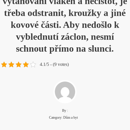
vytahování vláken a nečistot, je
třeba odstranit, kroužky a jiné
kovové části. Aby nedošlo k
vyblednutí záclon, nesmí
schnout přímo na slunci.
4.1/5 - (9 votes)
By :
Category:
Dům a byt