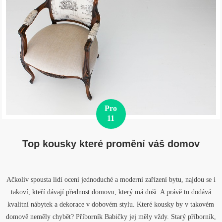
Pro
11
Top kousky které promění váš domov
Ačkoliv spousta lidí ocení jednoduché a moderní zařízení bytu, najdou se i
takoví, kteří dávají přednost domovu, který má duši. A právě tu dodává
kvalitní nábytek a dekorace v dobovém stylu. Které kousky by v takovém
domově neměly chybět? Příborník Babičky jej měly vždy. Starý příborník,