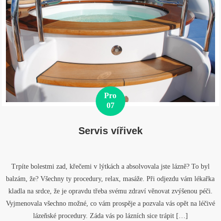
Pro
07
Servis vířivek
Trpíte bolestmi zad, křečemi v lýtkách a absolvovala jste lázně? To byl
balzám, že? Všechny ty procedury, relax, masáže. Při odjezdu vám lékařka
kladla na srdce, že je opravdu třeba svému zdraví věnovat zvýšenou péči.
Vyjmenovala všechno možné, co vám prospěje a pozvala vás opět na léčivé
lázeňské procedury. Záda vás po lázních sice trápit […]