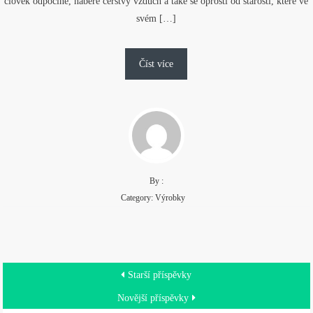
člověk odpočine, nabere čerstvý vzduch a také se oprostí od starostí, které ve
svém […]
Číst více
By :
Category:
Výrobky
Navigace
Starší příspěvky
pro
Novější příspěvky