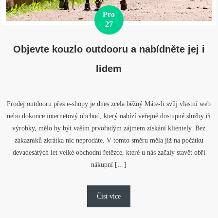
Pro
27
Objevte kouzlo outdooru a nabídněte jej i
lidem
Prodej outdooru přes e-shopy je dnes zcela běžný Máte-li svůj vlastní web
nebo dokonce internetový obchod, který nabízí veřejně dostupné služby či
výrobky, mělo by být vaším prvořadým zájmem získání klientely. Bez
zákazníků zkrátka nic neprodáte. V tomto směru měla již na počátku
devadesátých let velké obchodní řetězce, které u nás začaly stavět obří
nákupní […]
Číst více