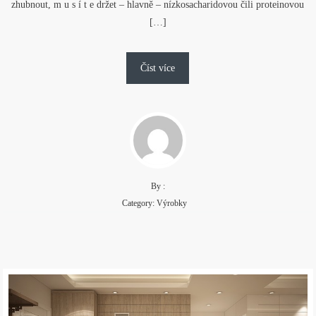
zhubnout, m u s í t e držet – hlavně – nízkosacharidovou čili proteinovou
[…]
Číst více
By :
Category:
Výrobky