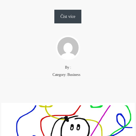
Číst více
By :
Category:
Business