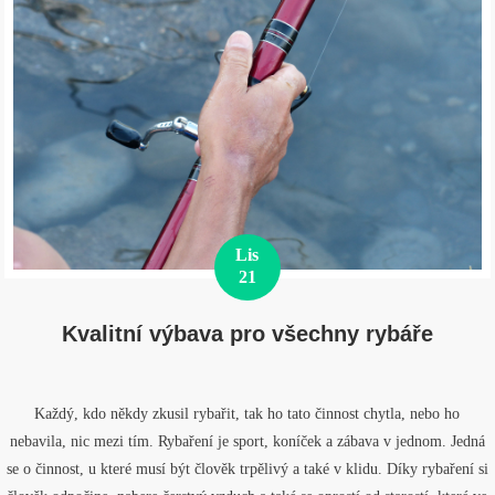
Lis
21
Kvalitní výbava pro všechny rybáře
Každý, kdo někdy zkusil rybařit, tak ho tato činnost chytla, nebo ho
nebavila, nic mezi tím. Rybaření je sport, koníček a zábava v jednom. Jedná
se o činnost, u které musí být člověk trpělivý a také v klidu. Díky rybaření si